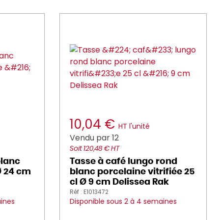
10,04 €
HT l'unité
Vendu par 12
Soit 120,48 € HT
blanc
Tasse à café lungo rond
 Ø 24 cm
blanc porcelaine vitrifiée 25
cl Ø 9 cm Delissea Rak
Réf : E1013472
aines
Disponible sous 2 à 4 semaines