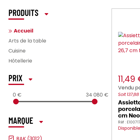
PRODUITS
Accueil
Arts de la table
Cuisine
Hôtellerie
11,49
PRIX
Vendu pa
0 €
34 080 €
Soit 137,88
Assiett
porcelai
cm Neo
MARQUE
Réf : E10071
Disponibl
RAK (3012)