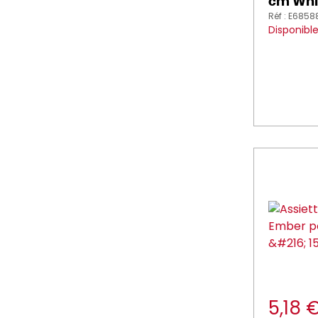
cm Whi
Réf : E6858
Disponibl
5,18 