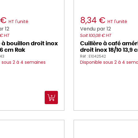
 €
8,34 €
HT l'unité
HT l'unité
r 12
Vendu par 12
 € HT
Soit 100,08 € HT
 à bouillon droit inox
Cuillère à café amér
8,6 cm Rak
droit inox 18/10 13,9
543
Réf : E1042542
e sous 2 à 4 semaines
Disponible sous 2 à 4 sem