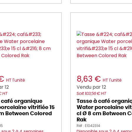
 €
8,63 €
HT l'unité
HT l'unité
r 12
Vendu par 12
€ HT
Soit 103,56 € HT
 café organique
Tasse à café organi
orcelaine vitrifiée 15
Water porcelaine vitr
cm Between Colored
cl Ø 8 cm Between C
Rak
15
Réf : E1042314
e sous 2 à 4 semaines
Disponible sous 2 à 4 sem