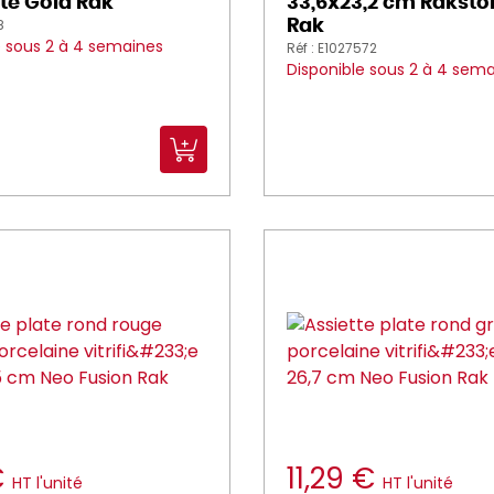
te Gold Rak
33,6x23,2 cm Raksto
8
Rak
e sous 2 à 4 semaines
Réf : E1027572
Disponible sous 2 à 4 sem
€
11,29 €
HT l'unité
HT l'unité