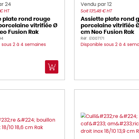
ar 24
Vendu par 12
 € HT
Soit 135,48 € HT
e plate rond rouge
Assiette plate rond g
orcelaine vitrifiée Ø
porcelaine vitrifiée Ø
eo Fusion Rak
cm Neo Fusion Rak
94
Réf : E1007171
e sous 2 à 4 semaines
Disponible sous 2 à 4 sem