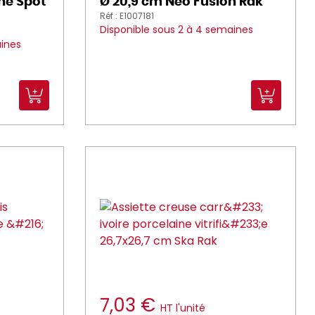
ne Spot
Ø 20,9 cm Neo Fusion Rak
Réf : E1007181
Disponible sous 2 à 4 semaines
aines
7,03 €
HT l'unité