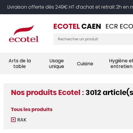
Panneau de gestion des cookies
Livraison offerte dès 249€ HT d’achat et retrait 2h en
ECOTEL
CAEN
ECR ECO
Arts de la
Usage
Hygiène e
Cuisine
table
unique
entretien
Nos produits Ecotel :
3012 article(s
Tous les produits
RAK