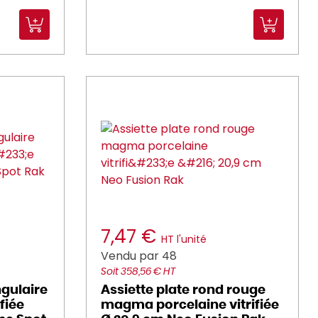
7,47 €
HT l'unité
Vendu par 48
Soit 358,56 € HT
ngulaire
Assiette plate rond rouge
fiée
magma porcelaine vitrifiée