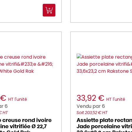
 €
33,92 €
HT l'unité
HT l'unité
r 6
Vendu par 6
 € HT
Soit 203,52 € HT
e creuse rond ivoire
Assiette plate recta
ne vitrifiée Ø 22,7
Jade porcelaine vitri