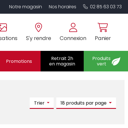
Notre magasin
Nos horaires
02 85 63 03 73
sations
S'y rendre
Connexion
Panier
Retrait 2h
Produits
Promotions
en magasin
vert
Trier
18 produits par page