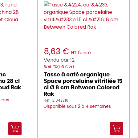
8,63 €
HT l'unité
Vendu par 12
Soit 103,56 € HT
anc
Tasse à café organique
a 28 cl
Space porcelaine vitrifiée 15
loud Rak
cl Ø 8 cm Between Colored
Rak
aines
Réf : E1042316
Disponible sous 2 à 4 semaines