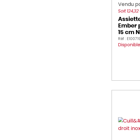
Vendu p
Soit 124,32
Assiett
Ember p
15 cm N
Réf : E10071
Disponibl