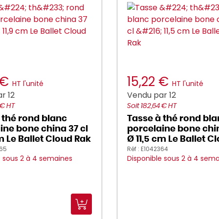
 €
15,22 €
HT l'unité
HT l'unité
r 12
Vendu par 12
 € HT
Soit 182,64 € HT
 thé rond blanc
Tasse à thé rond bl
ine bone china 37 cl
porcelaine bone chin
cm Le Ballet Cloud Rak
Ø 11,5 cm Le Ballet C
365
Réf : E1042364
e sous 2 à 4 semaines
Disponible sous 2 à 4 sem