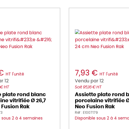
 €
7,93 €
HT l'unité
HT l'unité
r 12
Vendu par 12
 € HT
Soit 95,16 € HT
e plate rond blanc
Assiette plate rond 
ne vitrifiée Ø 26,7
porcelaine vitrifiée
 Fusion Rak
Neo Fusion Rak
73
Réf : E1007179
e sous 2 à 4 semaines
Disponible sous 2 à 4 sem