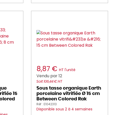
8,87 €
HT l'unité
Vendu par 12
Soit 106,44 € HT
que
Sous tasse organique Earth
ifiée 15
porcelaine vitrifiée Ø 15 cm
olored
Between Colored Rak
Réf : E1042313
Disponible sous 2 à 4 semaines
aines