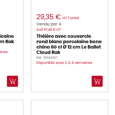
29,35 €
HT l'unité
Vendu par 4
Soit 117,40 € HT
icaine
Théière avec couvercle
 cm Rak
rond blanc porcelaine bone
china 60 cl Ø 12 cm Le Ballet
aines
Cloud Rak
Réf : E1042367
Disponible sous 2 à 4 semaines