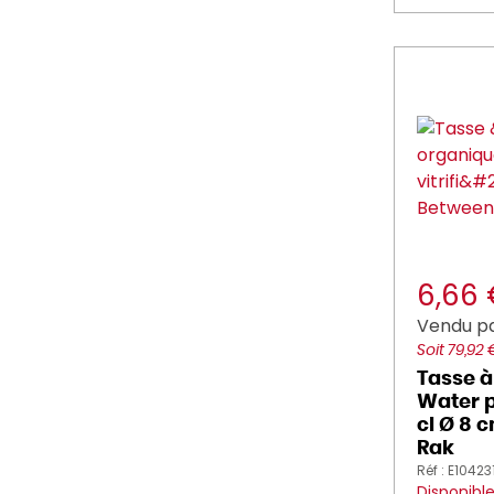
6,66
Vendu pa
Soit 79,92 
Tasse à
Water p
cl Ø 8 
Rak
Réf : E10423
Disponibl