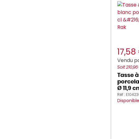
17,58
Vendu pa
Soit 210,96
Tasse à
porcela
Ø 11,9 
Réf : E1042
Disponibl