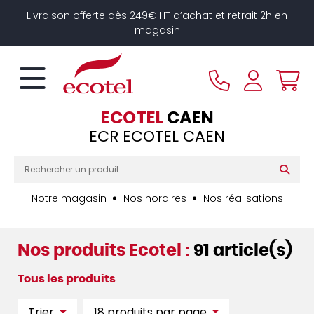
Panneau de gestion des cookies
Livraison offerte dès 249€ HT d’achat et retrait 2h en
magasin
ECOTEL
CAEN
ECR ECOTEL CAEN
Notre magasin
Nos horaires
Nos réalisations
Nos produits Ecotel :
91 article(s)
Tous les produits
Trier
18 produits par page