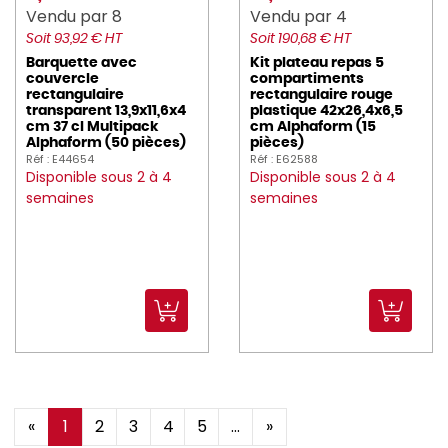
Vendu par 8
Vendu par 4
Soit 93,92 € HT
Soit 190,68 € HT
Barquette avec
Kit plateau repas 5
couvercle
compartiments
rectangulaire
rectangulaire rouge
transparent 13,9x11,6x4
plastique 42x26,4x6,5
cm 37 cl Multipack
cm Alphaform (15
Alphaform (50 pièces)
pièces)
Réf : E44654
Réf : E62588
Disponible sous 2 à 4
Disponible sous 2 à 4
semaines
semaines
«
1
2
3
4
5
...
»