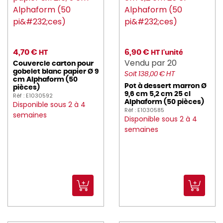
4,70 €
6,90 €
HT
HT l'unité
Vendu par 20
Couvercle carton pour
gobelet blanc papier Ø 9
Soit 138,00 € HT
cm Alphaform (50
Pot à dessert marron Ø
pièces)
9,6 cm 5,2 cm 25 cl
Réf : E1030592
Alphaform (50 pièces)
Disponible sous 2 à 4
Réf : E1030585
semaines
Disponible sous 2 à 4
semaines