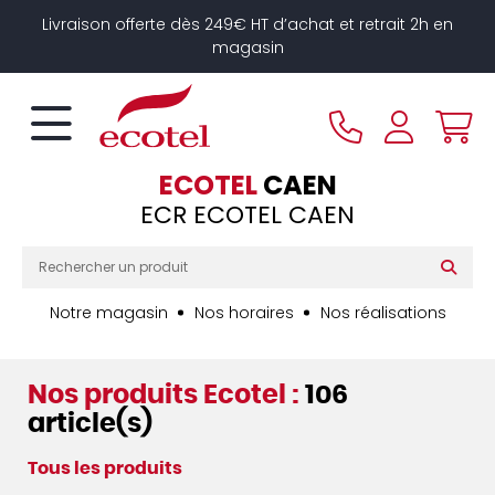
Panneau de gestion des cookies
Livraison offerte dès 249€ HT d’achat et retrait 2h en
magasin
ECOTEL
CAEN
ECR ECOTEL CAEN
Notre magasin
Nos horaires
Nos réalisations
Nos produits Ecotel :
106
article(s)
Tous les produits